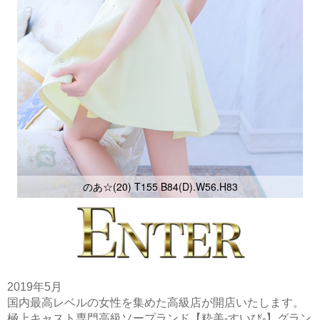
のあ☆(20) T155 B84(D).W56.H83
2019年5月
国内最高レベルの女性を集めた高級店が開店いたします。
極上キャスト専門高級ソープランド【粋美-すいび-】グラン